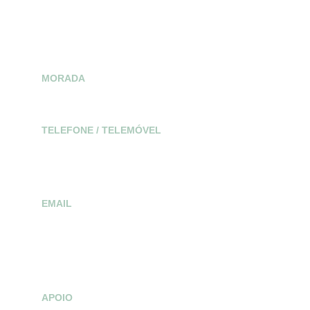
Política de Cookies
Política de Privacidade
MORADA
R. das Passarias 301, 4445-171 Alfena
TELEFONE / TELEMÓVEL
(+351) 22 969 1476 
(+351) 918 867 774                 
(Chamada Rede Fixa Nacional)
EMAIL
ditart-cmc@hotmail.com 
ditartgeral@gmail.com
APOIO