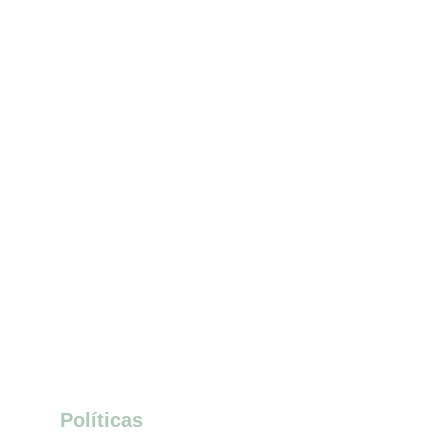
Baby Kids
Bebé Molas
Políticas