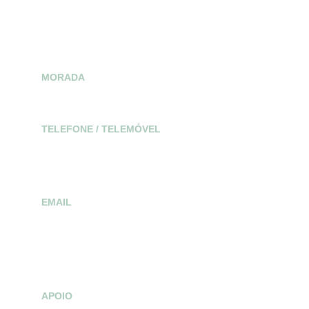
Política de Cookies
Política de Privacidade
MORADA
R. das Passarias 301, 4445-171 Alfena
TELEFONE / TELEMÓVEL
(+351) 22 969 1476 
(+351) 918 867 774                 
(Chamada Rede Fixa Nacional)
EMAIL
ditart-cmc@hotmail.com 
ditartgeral@gmail.com
APOIO